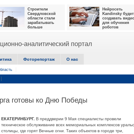
Строители
Нейросеть
Свердловской
Kandinsky будет
области стали
создавать виде
зарабатывать
для обучения
больше
роботов
ионно-аналитический портал
итика
Фоторепортаж
О нас
бласть
рга готовы ко Дню Победы
ЕКАТЕРИНБУРГ.
В преддверии 9 Мая специалисты провели
техническое обслуживание всех мемориальных комплексов ураль
столицы, где горят Вечные огни. Таких объектов в городе три,