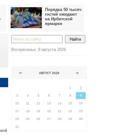
Порядка 50 тысяч
гостей ожидают
о
на Ирбитской
ярмарке
Воскресенье, 9 августа 2026
АВГУСТ 2026
ПН
ВТ
СР
ЧТ
ПТ
СБ
ВС
1
2
3
4
5
6
7
8
9
10
11
12
13
14
15
16
17
18
19
20
21
22
23
24
25
26
27
28
29
30
31
ской