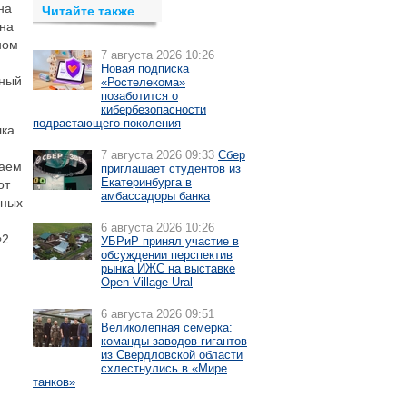
на
Читайте также
на
ном
7 августа 2026 10:26
Новая подписка
чный
«Ростелекома»
позаботится о
кибербезопасности
подрастающего поколения
лка
7 августа 2026 09:33
Сбер
чаем
приглашает студентов из
Екатеринбурга в
от
амбассадоры банка
нных
6 августа 2026 10:26
№2
УБРиР принял участие в
обсуждении перспектив
рынка ИЖС на выставке
Open Village Ural
6 августа 2026 09:51
Великолепная семерка:
команды заводов-гигантов
из Свердловской области
схлестнулись в «Мире
танков»