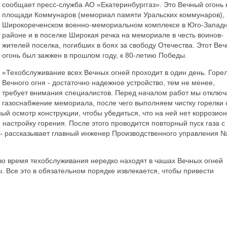
сообщает пресс-служба АО «Екатеринбурггаз». Это Вечный огонь 
площади Коммунаров (мемориал памяти Уральских коммунаров), 
Широкореченском военно-мемориальном комплексе в Юго-Запад
районе и в поселке Широкая речка на мемориале в честь воинов-
жителей поселка, погибших в боях за свободу Отечества. Этот Ве
огонь был зажжен в прошлом году, к 80-летию Победы.
«Техобслуживание всех Вечных огней проходит в один день. Горе
Вечного огня - достаточно надежное устройство, тем не менее,
требует внимания специалистов. Перед началом работ мы отклю
газоснабжение мемориала, после чего выполняем чистку горелки 
ый осмотр конструкции, чтобы убедиться, что на ней нет коррозио
настройку горения. После этого проводится повторный пуск газа с
- рассказывает главный инженер Производственного управления 
во время техобслуживания нередко находят в чашах Вечных огней
. Все это в обязательном порядке извлекается, чтобы привести