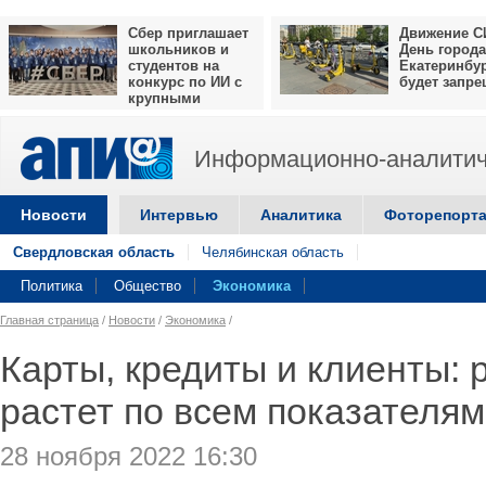
Сбер приглашает
Движение С
школьников и
День города
студентов на
Екатеринбу
конкурс по ИИ с
будет запр
крупными
призами
Информационно-аналитич
Новости
Интервью
Аналитика
Фоторепорт
Свердловская область
Челябинская область
Политика
Общество
Экономика
Главная страница
/
Новости
/
Экономика
/
Карты, кредиты и клиенты:
растет по всем показателям
28 ноября 2022 16:30