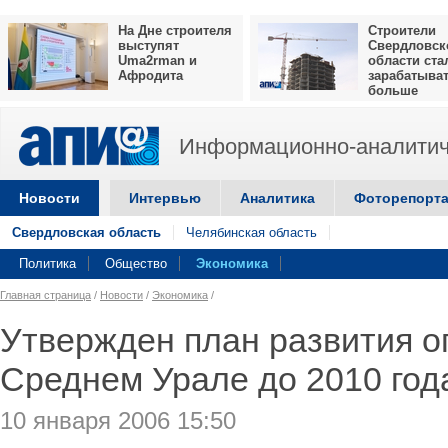
На Дне строителя
Строители
выступят
Свердловск
Uma2rman и
области ста
Афродита
зарабатыва
больше
Информационно-аналитич
Новости
Интервью
Аналитика
Фоторепорт
Свердловская область
Челябинская область
Политика
Общество
Экономика
Главная страница
/
Новости
/
Экономика
/
Утвержден план развития о
Среднем Урале до 2010 год
10 января 2006 15:50