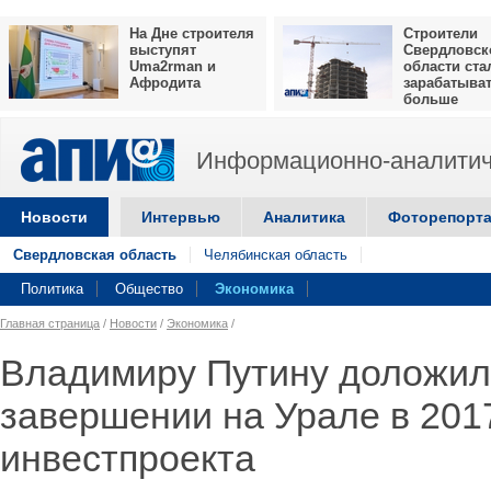
На Дне строителя
Строители
выступят
Свердловск
Uma2rman и
области ста
Афродита
зарабатыва
больше
Информационно-аналитич
Новости
Интервью
Аналитика
Фоторепорт
Свердловская область
Челябинская область
Политика
Общество
Экономика
Главная страница
/
Новости
/
Экономика
/
Владимиру Путину доложил
завершении на Урале в 2017
инвестпроекта