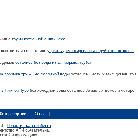
онии с
трубы котельной сняли беса
тные жители попытались
украсть демонтированные трубы теплотрассы
ь домов
остались без воды из-за прорыва трубы
-за прорыва трубы без холодной воды
остались шесть жилых домов, три
 в Нижней Туре
без холодной воды остались 35 жилых домов и четыре
Фоторепортаж
О нас
ПИ -
Новости Екатеринбурга
гентство АПИ обязательна.
ческой информации»