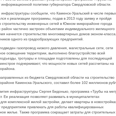
т информационной политики губернатора Свердловской области.
я инфраструктуры сообщили, что Каменск-Уральский в числе первы
ся к реализации программы, подав в 2013 году заявку и пройдя
по строительству инженерных сетей в Южном микрорайоне города
я район частично застроен объектами индивидуального жилищного
емя начнется строительство многоквартирных домов эконом-класса
тников одного из градообразующих предприятий.
подведен газопровод низкого давления, магистральные сети, сети
ное освещение территории, выполнено благоустройство всей
 подъезды, тротуары и площадки подготовлены для последующей
минстрое подчеркивают, что мощности новых сетей рассчитаны на
рорайона.
направленных из бюджета Свердловской области на строительство
районе Каменска-Уральского, составил более 102 миллионов рубл
звития инфраструктуры Сергея Бидонько, программа «Трубы на ме
. Ее реализация позволяет развивать в муниципалитетах
для комплексной жилой застройки, делает квартиры в новостройка
т предприятиям привлекать для работы квалифицированных
ное жилье. Также программа сокращает затраты для строительных