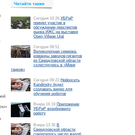
Читайте также
х
Сегодня 10:26
УБРиР
принял участие в
обсуждении перспектив
рынка ИЖС на выставке
Open Village Ural
,
Сегодня 09:51
Великолепная семерка:
команды заводов-гигантов
из Свердловской области
схлестнулись в «Мире
танков»
Сегодня 09:22
Нейросеть
Kandinsky будет
создавать видео для
обучения роботов
ей.
Вчера 16:19
Приложение
тры»
УБРиР возобновило
работу
х
Вчера 13:35
В
Свердловской области
сократилось число жалоб