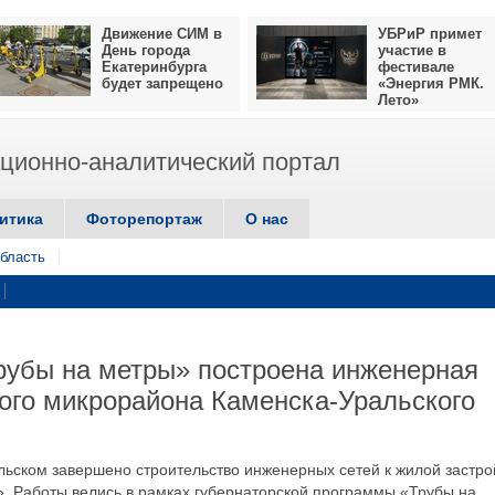
Движение СИМ в
УБРиР примет
День города
участие в
Екатеринбурга
фестивале
будет запрещено
«Энергия РМК.
Лето»
ионно-аналитический портал
итика
Фоторепортаж
О нас
бласть
рубы на метры» построена инженерная
ого микрорайона Каменска-Уральского
ьском завершено строительство инженерных сетей к жилой застро
. Работы велись в рамках губернаторской программы «Трубы на