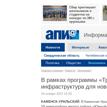
Сбер приглашает
школьников и
студентов на
конкурс по ИИ с
крупными
призами
Информац
Новости
Интервью
Анал
Свердловская область
Челябинская о
Политика
Общество
Экономика
Главная страница
/
Новости
/
Экономика
/
В рамках программы «Т
инфраструктура для нов
24 ноября 2015 15:03
КАМЕНСК-УРАЛЬСКИЙ.
В Каменске-Урал
VII микрорайона жилого района «Южный»