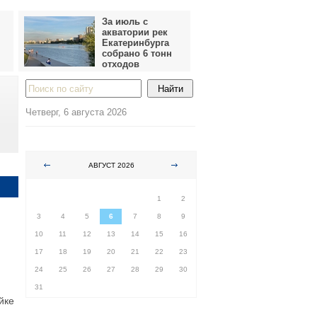
За июль с
акватории рек
Екатеринбурга
собрано 6 тонн
отходов
Четверг, 6 августа 2026
АВГУСТ 2026
ПН
ВТ
СР
ЧТ
ПТ
СБ
ВС
1
2
3
4
5
6
7
8
9
10
11
12
13
14
15
16
17
18
19
20
21
22
23
24
25
26
27
28
29
30
31
йке