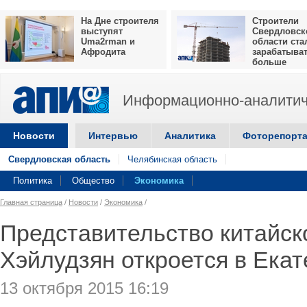
На Дне строителя
Строители
выступят
Свердловск
Uma2rman и
области ста
Афродита
зарабатыва
больше
Информационно-аналитич
Новости
Интервью
Аналитика
Фоторепорт
Свердловская область
Челябинская область
Политика
Общество
Экономика
Главная страница
/
Новости
/
Экономика
/
Представительство китайск
Хэйлудзян откроется в Екат
13 октября 2015 16:19