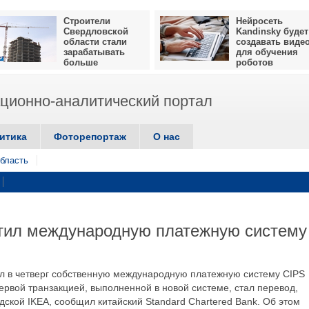
Строители
Нейросеть
Свердловской
Kandinsky будет
области стали
создавать виде
зарабатывать
для обучения
больше
роботов
ионно-аналитический портал
итика
Фоторепортаж
О нас
бласть
стил международную платежную систему
ил в четверг собственную международную платежную систему CIPS
 Первой транзакцией, выполненной в новой системе, стал перевод,
ской IKEA, сообщил китайский Standard Chartered Bank. Об этом