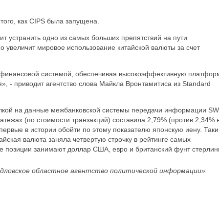
того, как CIPS была запущена.
лит устранить одно из самых больших препятствий на пути
о увеличит мировое использование китайской валюты за счет
й финансовой системой, обеспечивая высокоэффективную платфор
», - приводит агентство слова Майкла Вронтамитиса из Standard
сылкой на данные межбанковской системы передачи информации SW
атежах (по стоимости транзакций) составила 2,79% (против 2,34% 
впервые в истории обойти по этому показателю японскую иену. Так
тайская валюта заняла четвертую строчку в рейтинге самых
е позиции занимают доллар США, евро и британский фунт стерлин
дловское областное агентство политической информации».