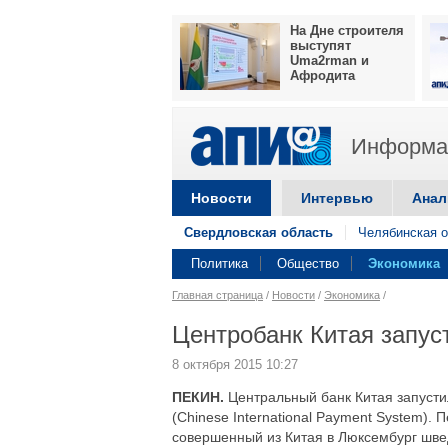
На Дне строителя
выступят
Uma2rman и
Афродита
Информац
Новости
Интервью
Анал
Свердловская область
Челябинская о
Политика
Общество
Экономика
Главная страница
/
Новости
/
Экономика
/
Центробанк Китая запу
8 октября 2015 10:27
ПЕКИН.
Центральный банк Китая запуст
(Chinese International Payment System).
совершенный из Китая в Люксембург швед