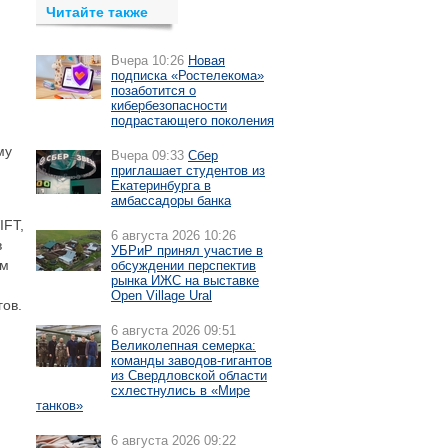
Читайте также
Вчера 10:26
Новая
подписка «Ростелекома»
позаботится о
кибербезопасности
подрастающего поколения
му
Вчера 09:33
Сбер
приглашает студентов из
Екатеринбурга в
амбассадоры банка
IFT,
6 августа 2026 10:26
в
УБРиР принял участие в
им
обсуждении перспектив
рынка ИЖС на выставке
Open Village Ural
гов.
6 августа 2026 09:51
Великолепная семерка:
команды заводов-гигантов
из Свердловской области
схлестнулись в «Мире
танков»
6 августа 2026 09:22