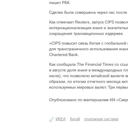
пишет РБК.
Сделка была совершена через час после 
Как отмечает Reuters, запуск CIPS позво
интернационализации юаня и значительн
сокращения транзакционных издержек.
«CIPS повысит связь Китая с глобально
для трансграничного использования юаня
Chartered Bank.
Как сообщала The Financial Times со с
в августе доля юаня в международных пл
июле), что позволило китайской валюте 
образом, по итогам отчетного месяца ки
используемых мировых валют. Три первы
Опубликовано по материалам ИА «Свер
ИКЕА
Китай
платежная система