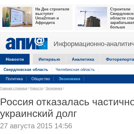
На Дне строителя
Строители
выступят
Свердловск
Uma2rman и
области ста
Афродита
зарабатыва
больше
Информационно-аналитич
Новости
Интервью
Аналитика
Фоторепорт
Свердловская область
Челябинская область
Политика
Общество
Экономика
Главная страница
/
Новости
/
Экономика
/
Россия отказалась частично
украинский долг
27 августа 2015 14:56