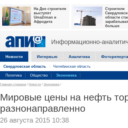
На Дне строителя
Строители
выступят
Свердловск
Uma2rman и
области ста
Афродита
зарабатыва
больше
Информационно-аналитич
Новости
Интервью
Аналитика
Фоторепорт
Свердловская область
Челябинская область
Политика
Общество
Экономика
Главная страница
/
Новости
/
Экономика
/
Мировые цены на нефть то
разнонаправленно
26 августа 2015 10:38