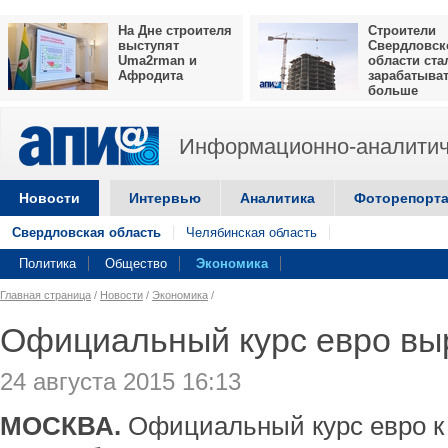
На Дне строителя
Строители
выступят
Свердловск
Uma2rman и
области ста
Афродита
зарабатыва
больше
Информационно-аналитич
Новости
Интервью
Аналитика
Фоторепорт
Свердловская область
Челябинская область
Политика
Общество
Экономика
Главная страница
/
Новости
/
Экономика
/
Официальный курс евро выр
24 августа 2015 16:13
МОСКВА.
Официальный курс евро к