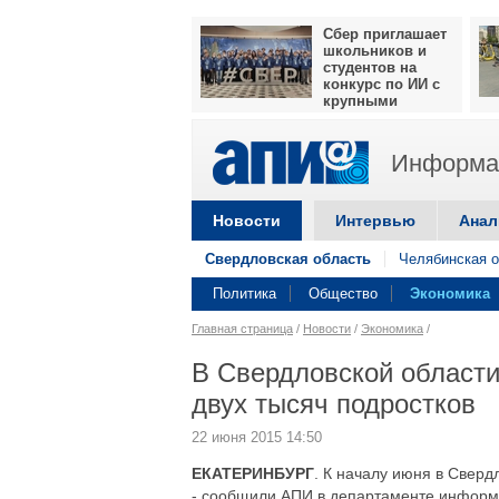
Сбер приглашает
школьников и
студентов на
конкурс по ИИ с
крупными
призами
Информац
Новости
Интервью
Анал
Свердловская область
Челябинская о
Политика
Общество
Экономика
Главная страница
/
Новости
/
Экономика
/
В Свердловской области
двух тысяч подростков
22 июня 2015 14:50
ЕКАТЕРИНБУРГ
. К началу июня в Сверд
- сообщили АПИ в департаменте информп