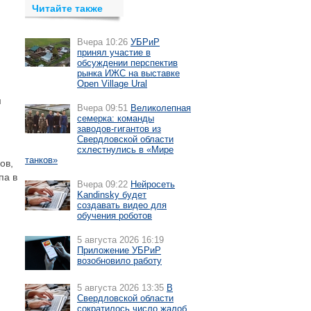
Читайте также
Вчера 10:26
УБРиР
принял участие в
обсуждении перспектив
рынка ИЖС на выставке
Open Village Ural
м
Вчера 09:51
Великолепная
семерка: команды
заводов-гигантов из
Свердловской области
схлестнулись в «Мире
танков»
ов,
па в
Вчера 09:22
Нейросеть
Kandinsky будет
создавать видео для
обучения роботов
5 августа 2026 16:19
Приложение УБРиР
возобновило работу
5 августа 2026 13:35
В
Свердловской области
сократилось число жалоб