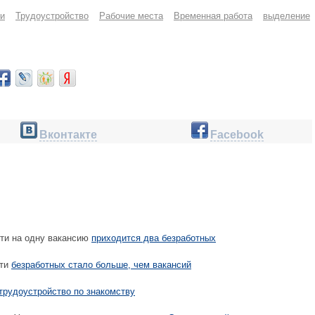
и
Трудоустройство
Рабочие места
Временная работа
выделение
Вконтакте
Facebook
ти на одну вакансию
приходится два безработных
сти
безработных стало больше, чем вакансий
трудоустройство по знакомству