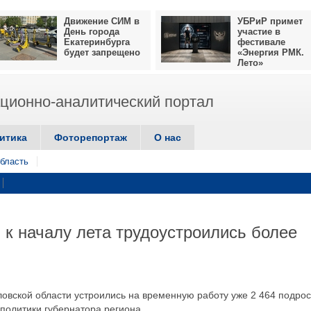
Движение СИМ в
УБРиР примет
День города
участие в
Екатеринбурга
фестивале
будет запрещено
«Энергия РМК.
Лето»
ионно-аналитический портал
итика
Фоторепортаж
О нас
бласть
 к началу лета трудоустроились более
ловской области устроились на временную работу уже 2 464 подрос
олитики губернатора региона.