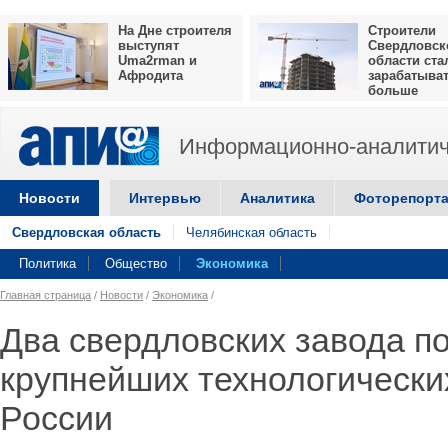
На Дне строителя
Строители
выступят
Свердловск
Uma2rman и
области ста
Афродита
зарабатыва
больше
Информационно-аналитич
Новости
Интервью
Аналитика
Фоторепорт
Свердловская область
Челябинская область
Политика
Общество
Экономика
Главная страница
/
Новости
/
Экономика
/
Два свердловских завода по
крупнейших технологически
России