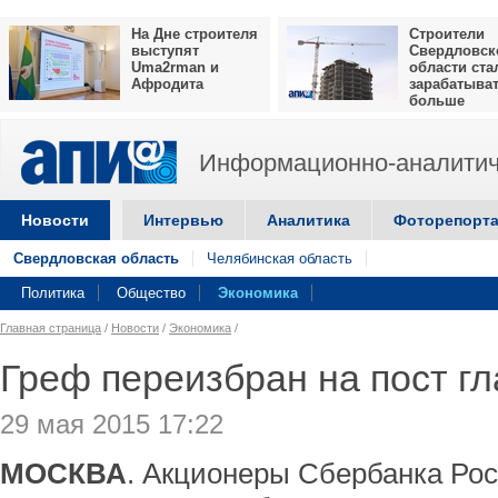
На Дне строителя
Строители
выступят
Свердловск
Uma2rman и
области ста
Афродита
зарабатыва
больше
Информационно-аналитич
Новости
Интервью
Аналитика
Фоторепорт
Свердловская область
Челябинская область
Политика
Общество
Экономика
Главная страница
/
Новости
/
Экономика
/
Греф переизбран на пост г
29 мая 2015 17:22
МОСКВА
. Акционеры Сбербанка Рос