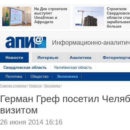
На Дне строителя
Строители
выступят
Свердловск
Uma2rman и
области ста
Афродита
зарабатыва
больше
Информационно-аналитич
Новости
Интервью
Аналитика
Фоторепорт
Свердловская область
Челябинская область
Политика
Общество
Экономика
Главная страница
/
Новости
/
Экономика
/
Герман Греф посетил Челяб
визитом
26 июня 2014 16:16