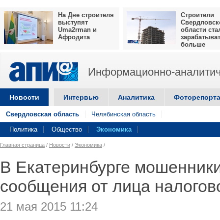
На Дне строителя
Строители
выступят
Свердловск
Uma2rman и
области ста
Афродита
зарабатыва
больше
Информационно-аналитич
Новости
Интервью
Аналитика
Фоторепорт
Свердловская область
Челябинская область
Политика
Общество
Экономика
Главная страница
/
Новости
/
Экономика
/
В Екатеринбурге мошенник
сообщения от лица налогов
21 мая 2015 11:24