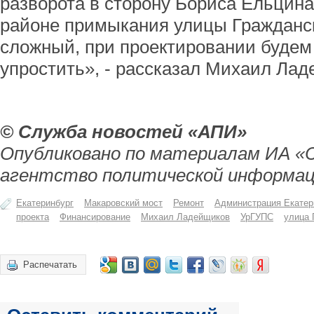
разворота в сторону Бориса Ельцина
районе примыкания улицы Гражданск
сложный, при проектировании будем 
упростить», - рассказал Михаил Лад
© Служба новостей «АПИ»
Опубликовано по материалам ИА «
агентство политической информац
Екатеринбург
Макаровский мост
Ремонт
Администрация Екатер
проекта
Финансирование
Михаил Ладейщиков
УрГУПС
улица 
Распечатать