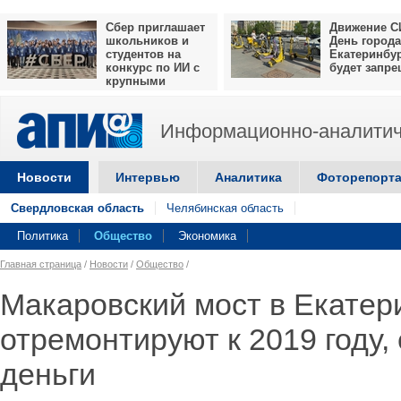
Сбер приглашает
Движение С
школьников и
День города
студентов на
Екатеринбу
конкурс по ИИ с
будет запр
крупными
призами
Информационно-аналитич
Новости
Интервью
Аналитика
Фоторепорт
Свердловская область
Челябинская область
Политика
Общество
Экономика
Главная страница
/
Новости
/
Общество
/
Макаровский мост в Екатер
отремонтируют к 2019 году,
деньги