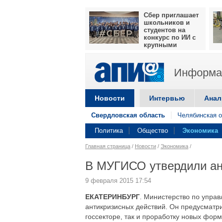
Сбер приглашает
школьников и
студентов на
конкурс по ИИ с
крупными
призами
Информац
Новости
Интервью
Анал
Свердловская область
Челябинская о
Политика
Общество
Экономика
Главная страница
/
Новости
/
Экономика
/
В МУГИСО утвердили ан
9 февраля 2015 17:54
ЕКАТЕРИНБУРГ
. Министерство по упра
антикризисных действий. Он предусматри
госсекторе, так и проработку новых фор