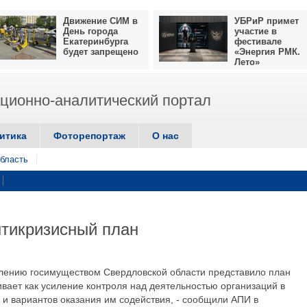
Движение СИМ в
УБРиР примет
День города
участие в
Екатеринбурга
фестивале
будет запрещено
«Энергия РМК.
Лето»
ионно-аналитический портал
итика
Фоторепортаж
О нас
бласть
тикризисный план
влению госимуществом Свердловской области представило план
вает как усиление контроля над деятельностью организаций в
м и вариантов оказания им содействия, - сообщили АПИ в