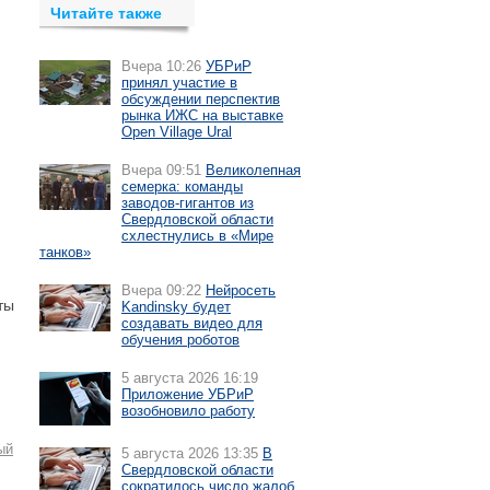
Читайте также
Вчера 10:26
УБРиР
принял участие в
обсуждении перспектив
рынка ИЖС на выставке
Open Village Ural
Вчера 09:51
Великолепная
семерка: команды
заводов-гигантов из
Свердловской области
схлестнулись в «Мире
танков»
Вчера 09:22
Нейросеть
ты
Kandinsky будет
создавать видео для
обучения роботов
5 августа 2026 16:19
Приложение УБРиР
возобновило работу
ый
5 августа 2026 13:35
В
Свердловской области
сократилось число жалоб