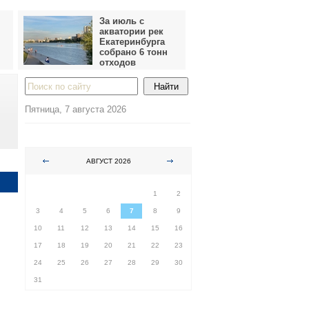
За июль с
акватории рек
Екатеринбурга
собрано 6 тонн
отходов
Пятница, 7 августа 2026
АВГУСТ 2026
ПН
ВТ
СР
ЧТ
ПТ
СБ
ВС
1
2
3
4
5
6
7
8
9
10
11
12
13
14
15
16
17
18
19
20
21
22
23
24
25
26
27
28
29
30
31