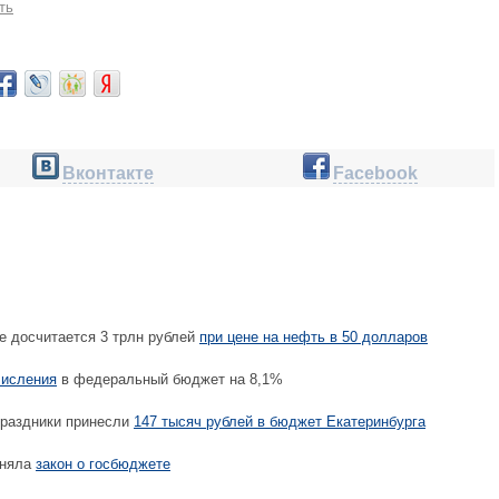
ть
Вконтакте
Facebook
е досчитается 3 трлн рублей
при цене на нефть в 50 долларов
числения
в федеральный бюджет на 8,1%
праздники принесли
147 тысяч рублей в бюджет Екатеринбурга
иняла
закон о госбюджете