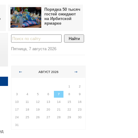
Порядка 50 тысяч
гостей ожидают
о
на Ирбитской
ярмарке
Пятница, 7 августа 2026
АВГУСТ 2026
ПН
ВТ
СР
ЧТ
ПТ
СБ
ВС
1
2
3
4
5
6
7
8
9
10
11
12
13
14
15
16
17
18
19
20
21
22
23
24
25
26
27
28
29
30
31
рд