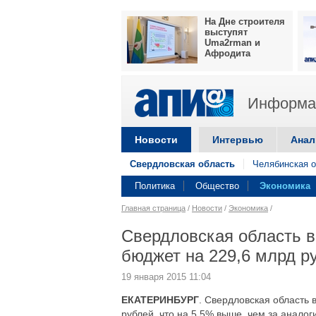
На Дне строителя
выступят
Uma2rman и
Афродита
Информац
Новости
Интервью
Анал
Свердловская область
Челябинская о
Политика
Общество
Экономика
Главная страница
/
Новости
/
Экономика
/
Свердловская область в
бюджет на 229,6 млрд р
19 января 2015 11:04
ЕКАТЕРИНБУРГ
. Свердловская область
рублей, что на 5,5% выше, чем за анало