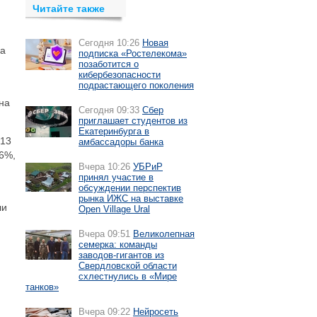
Читайте также
Сегодня 10:26
Новая
на
подписка «Ростелекома»
позаботится о
кибербезопасности
подрастающего поколения
на
Сегодня 09:33
Сбер
приглашает студентов из
Екатеринбурга в
013
амбассадоры банка
,6%,
Вчера 10:26
УБРиР
принял участие в
обсуждении перспектив
рынка ИЖС на выставке
ли
Open Village Ural
Вчера 09:51
Великолепная
семерка: команды
заводов-гигантов из
Свердловской области
схлестнулись в «Мире
танков»
Вчера 09:22
Нейросеть