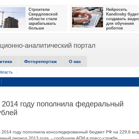
Строители
Нейросеть
Свердловской
Kandinsky будет
области стали
создавать виде
зарабатывать
для обучения
больше
роботов
ионно-аналитический портал
итика
Фоторепортаж
О нас
бласть
 2014 году пополнила федеральный
ублей
 в 2014 году пополнила консолидированный бюджет РФ на 229,6 мл
гичный период 2013 года, - сообщили АПИ в пресс-службе