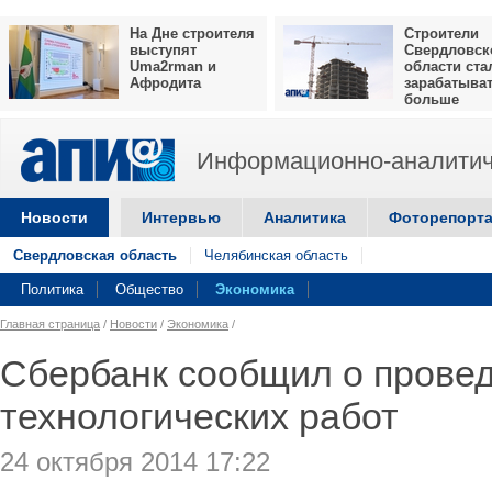
На Дне строителя
Строители
выступят
Свердловск
Uma2rman и
области ста
Афродита
зарабатыва
больше
Информационно-аналитич
Новости
Интервью
Аналитика
Фоторепорт
Свердловская область
Челябинская область
Политика
Общество
Экономика
Главная страница
/
Новости
/
Экономика
/
Сбербанк сообщил о прове
технологических работ
24 октября 2014 17:22