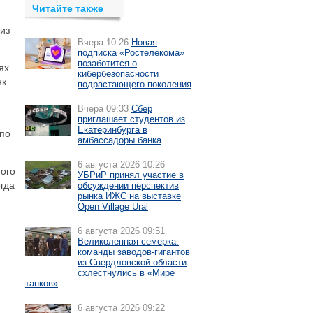
Читайте также
из
Вчера 10:26
Новая
подписка «Ростелекома»
позаботится о
ях
кибербезопасности
нк
подрастающего поколения
Вчера 09:33
Сбер
приглашает студентов из
Екатеринбурга в
 по
амбассадоры банка
6 августа 2026 10:26
ного
УБРиР принял участие в
гда
обсуждении перспектив
рынка ИЖС на выставке
Open Village Ural
6 августа 2026 09:51
Великолепная семерка:
команды заводов-гигантов
из Свердловской области
схлестнулись в «Мире
танков»
6 августа 2026 09:22