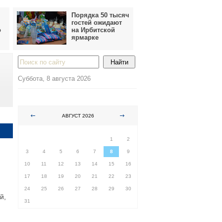
Порядка 50 тысяч
гостей ожидают
о
на Ирбитской
ярмарке
Суббота, 8 августа 2026
АВГУСТ 2026
ПН
ВТ
СР
ЧТ
ПТ
СБ
ВС
1
2
3
4
5
6
7
8
9
10
11
12
13
14
15
16
17
18
19
20
21
22
23
24
25
26
27
28
29
30
й,
31