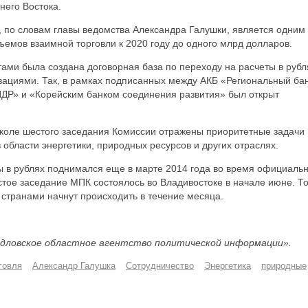
него Востока.
, по словам главы ведомства Александра Галушки, является одним 
емов взаимной торговли к 2020 году до одного млрд долларов.
ами была создана договорная база по переходу на расчеты в рубл
зациями. Так, в рамках подписанных между АКБ «Региональный ба
НДР» и «Корейским банком соединения развития» был открыт
околе шестого заседания Комиссии отражены приоритетные задачи
 области энергетики, природных ресурсов и других отраслях.
ы в рублях поднимался еще в марте 2014 года во время официаль
тое заседание МПК состоялось во Владивостоке в начале июне. То
 странами начнут происходить в течение месяца.
дловское областное агентство политической информации».
говля
Александр Галушка
Сотрудничество
Энергетика
природные