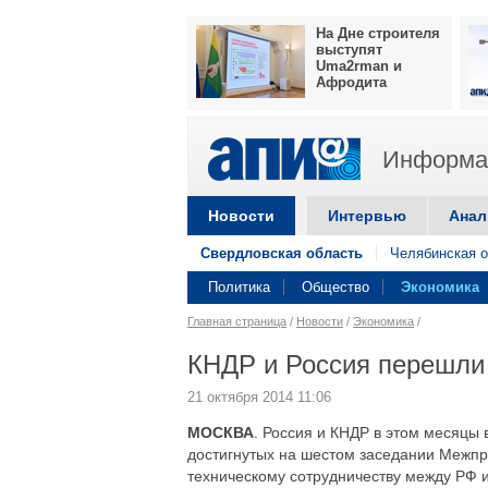
На Дне строителя
выступят
Uma2rman и
Афродита
Информац
Новости
Интервью
Анал
Свердловская область
Челябинская о
Политика
Общество
Экономика
Главная страница
/
Новости
/
Экономика
/
КНДР и Россия перешли 
21 октября 2014 11:06
МОСКВА
. Россия и КНДР в этом месяцы
достигнутых на шестом заседании Межпр
техническому сотрудничеству между РФ 