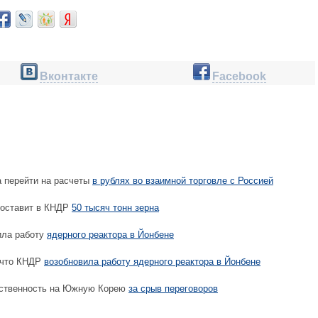
Вконтакте
Facebook
а перейти на расчеты
в рублях во взаимной торговле с Россией
поставит в КНДР
50 тысяч тонн зерна
ла работу
ядерного реактора в Йонбене
 что КНДР
возобновила работу ядерного реактора в Йонбене
ственность на Южную Корею
за срыв переговоров