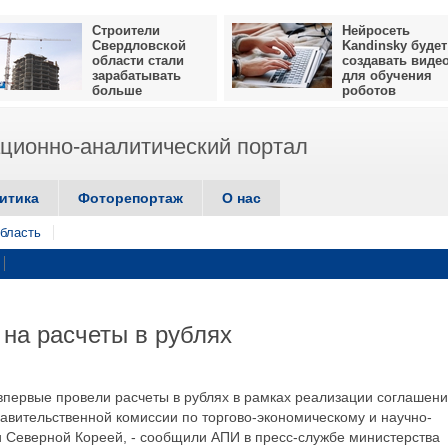
Строители
Нейросеть
Свердловской
Kandinsky будет
области стали
создавать виде
зарабатывать
для обучения
больше
роботов
ионно-аналитический портал
итика
Фоторепортаж
О нас
бласть
на расчеты в рублях
 впервые провели расчеты в рублях в рамках реализации соглашени
авительственной комиссии по торгово-экономическому и научно-
и Северной Кореей, - сообщили АПИ в пресс-службе министерства