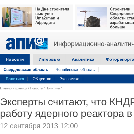
На Дне строителя
Строители
выступят
Свердловск
Uma2rman и
области ста
Афродита
зарабатыва
больше
Информационно-аналитич
Новости
Интервью
Аналитика
Фоторепорт
Свердловская область
Челябинская область
Политика
Общество
Экономика
Главная страница
/
Новости
/
Политика
/
Эксперты считают, что КНД
работу ядерного реактора 
12 сентября 2013 12:00