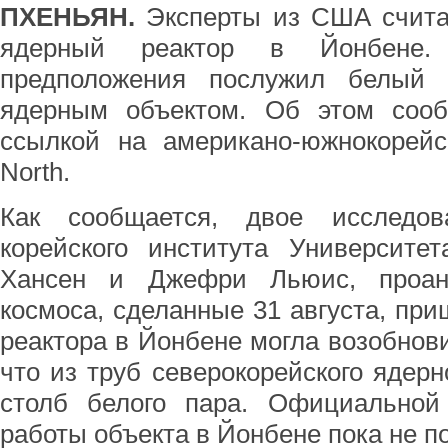
ПХЕНЬЯН.
Эксперты из США счита
ядерный реактор в Йонбене.
предположения послужил белый 
ядерным объектом. Об этом соо
ссылкой на американо-южнокорейс
North.
Как сообщается, двое исследов
корейского института Университе
Хансен и Джефри Льюис, проан
космоса, сделанные 31 августа, при
реактора в Йонбене могла возобнови
что из труб северокорейского ядерн
столб белого пара. Официально
работы объекта в Йонбене пока не п