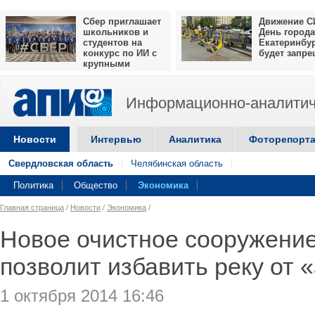
Сбер приглашает
Движение С
школьников и
День города
студентов на
Екатеринбу
конкурс по ИИ с
будет запр
крупными
призами
Информационно-аналитич
Новости
Интервью
Аналитика
Фоторепорт
Свердловская область
Челябинская область
Политика
Общество
Экономика
Главная страница
/
Новости
/
Экономика
/
Новое очистное сооружение
позволит избавить реку от 
1 октября 2014 16:46