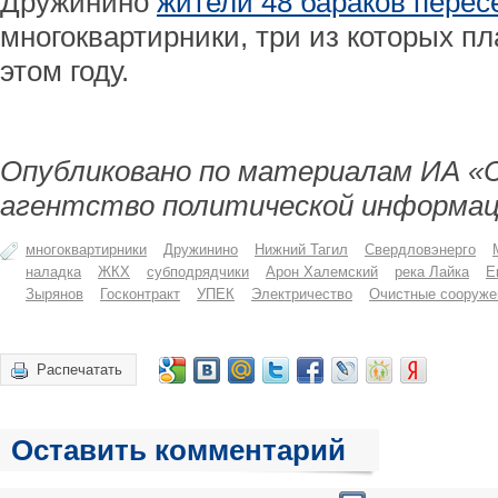
Дружинино
жители 48 бараков пере
многоквартирники, три из которых пл
этом году.
Опубликовано по материалам ИА «
агентство политической информац
многоквартирники
Дружинино
Нижний Тагил
Свердловэнерго
наладка
ЖКХ
субподрядчики
Арон Халемский
река Лайка
Е
Зырянов
Госконтракт
УПЕК
Электричество
Очистные сооруже
Распечатать
Оставить комментарий