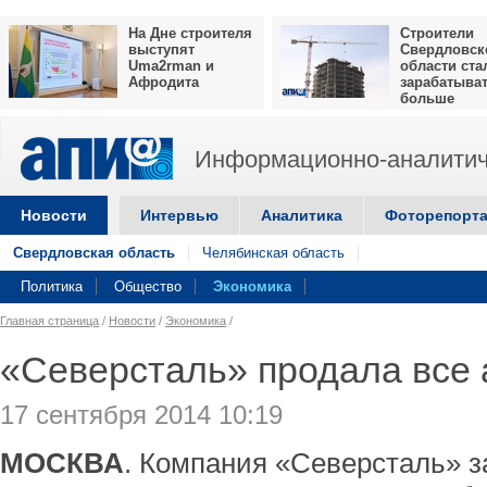
На Дне строителя
Строители
выступят
Свердловск
Uma2rman и
области ста
Афродита
зарабатыва
больше
Информационно-аналитич
Новости
Интервью
Аналитика
Фоторепорт
Свердловская область
Челябинская область
Политика
Общество
Экономика
Главная страница
/
Новости
/
Экономика
/
«Северсталь» продала все
17 сентября 2014 10:19
МОСКВА
. Компания «Северсталь» 