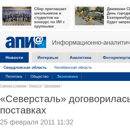
Сбер приглашает
Движение С
школьников и
День города
студентов на
Екатеринбу
конкурс по ИИ с
будет запр
крупными
призами
Информационно-аналитич
Новости
Интервью
Аналитика
Фоторепорт
Свердловская область
Челябинская область
Политика
Общество
Экономика
Главная страница
/
Новости
/
Экономика
/
«Северсталь» договорилас
поставках
25 февраля 2011 11:32