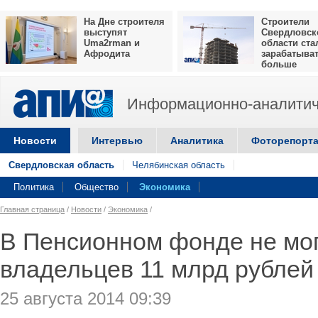
На Дне строителя
Строители
выступят
Свердловск
Uma2rman и
области ста
Афродита
зарабатыва
больше
Информационно-аналитич
Новости
Интервью
Аналитика
Фоторепорт
Свердловская область
Челябинская область
Политика
Общество
Экономика
Главная страница
/
Новости
/
Экономика
/
В Пенсионном фонде не мог
владельцев 11 млрд рублей
25 августа 2014 09:39