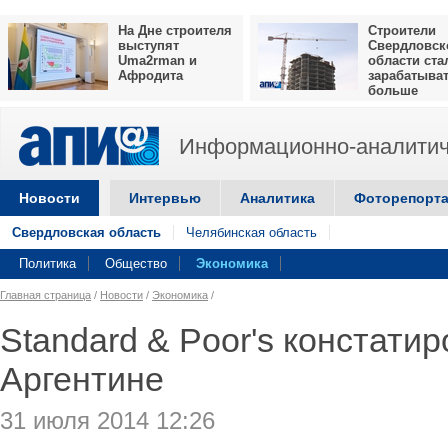
На Дне строителя
Строители
выступят
Свердловск
Uma2rman и
области ста
Афродита
зарабатыва
больше
Информационно-аналитич
Новости
Интервью
Аналитика
Фоторепорт
Свердловская область
Челябинская область
Политика
Общество
Экономика
Главная страница
/
Новости
/
Экономика
/
Standard & Poor's констати
Аргентине
31 июля 2014 12:26