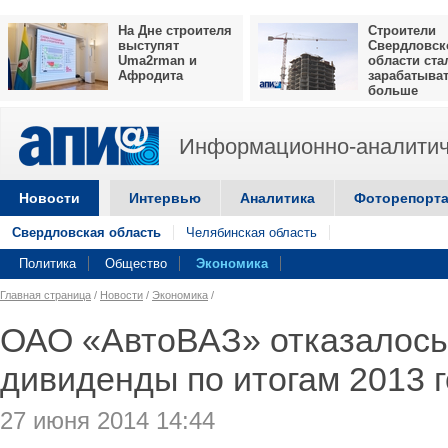
На Дне строителя
Строители
выступят
Свердловск
Uma2rman и
области ста
Афродита
зарабатыва
больше
Информационно-аналитич
Новости
Интервью
Аналитика
Фоторепорт
Свердловская область
Челябинская область
Политика
Общество
Экономика
Главная страница
/
Новости
/
Экономика
/
ОАО «АвтоВАЗ» отказалось
дивиденды по итогам 2013 
27 июня 2014 14:44