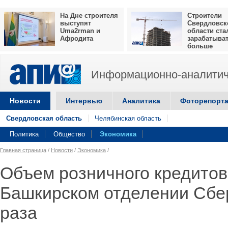
На Дне строителя
Строители
выступят
Свердловск
Uma2rman и
области ста
Афродита
зарабатыва
больше
Информационно-аналитич
Новости
Интервью
Аналитика
Фоторепорт
Свердловская область
Челябинская область
Политика
Общество
Экономика
Главная страница
/
Новости
/
Экономика
/
Объем розничного кредитов
Башкирском отделении Сбер
раза