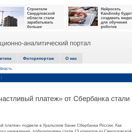
Строители
Нейросеть
Свердловской
Kandinsky будет
области стали
создавать виде
зарабатывать
для обучения
больше
роботов
ионно-аналитический портал
итика
Фоторепортаж
О нас
бласть
астливый платеж» от Сбербанка стали
ый платеж» подвели в Уральском банке Сбербанка России. Как
го учреждения, победителями стали 13 клиентов из Свердловской