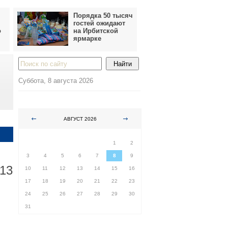
Порядка 50 тысяч
гостей ожидают
о
на Ирбитской
ярмарке
Суббота, 8 августа 2026
АВГУСТ 2026
ПН
ВТ
СР
ЧТ
ПТ
СБ
ВС
1
2
3
4
5
6
7
8
9
 13
10
11
12
13
14
15
16
17
18
19
20
21
22
23
24
25
26
27
28
29
30
31
,