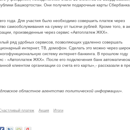
спублики Башкортостан. Они получили подарочные карты Сбербанка
его года. Для участия было необходимо совершить платеж через
во самообслуживания на сумму от тысячи рублей. Кроме того, в а
ерации, произведенные через сервис «Автоплатеж ЖКХ».
елый ряд удобных сервисов, позволяющих удаленно совершать
ационарный интернет, ТВ, домофон. Сделать это можно через широ
многофункциональную систему интернет-банкинга. В прошлом году
с - «Автоплатеж ЖКХ». После его подключения банк автоматическ
нной клиентом организации со счета его карты»,- рассказали в пр
дловское областное агентство политической информации».
Счастливый платеж
Акция
Итоги