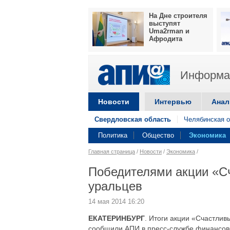
На Дне строителя
выступят
Uma2rman и
Афродита
Информац
Новости
Интервью
Анал
Свердловская область
Челябинская о
Политика
Общество
Экономика
Главная страница
/
Новости
/
Экономика
/
Победителями акции «Сч
уральцев
14 мая 2014 16:20
ЕКАТЕРИНБУРГ
. Итоги акции «Счастлив
сообщили АПИ в пресс-службе финансово