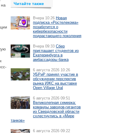
Читайте также
 на
Вчера 10:26
Новая
подписка «Ростелекома»
кции
позаботится о
кибербезопасности
подрастающего поколения
Вчера 09:33
Сбер
кую
приглашает студентов из
Екатеринбурга в
амбассадоры банка
и
есс-
6 августа 2026 10:26
УБРиР принял участие в
обсуждении перспектив
рынка ИЖС на выставке
Open Village Ural
6 августа 2026 09:51
Великолепная семерка:
команды заводов-гигантов
из Свердловской области
схлестнулись в «Мире
танков»
6 августа 2026 09:22