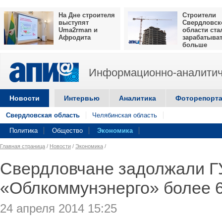
На Дне строителя
Строители
выступят
Свердловск
Uma2rman и
области ста
Афродита
зарабатыва
больше
Информационно-аналитич
Новости
Интервью
Аналитика
Фоторепорт
Свердловская область
Челябинская область
Политика
Общество
Экономика
Главная страница
/
Новости
/
Экономика
/
Свердловчане задолжали 
«Облкоммунэнерго» более 
24 апреля 2014 15:25