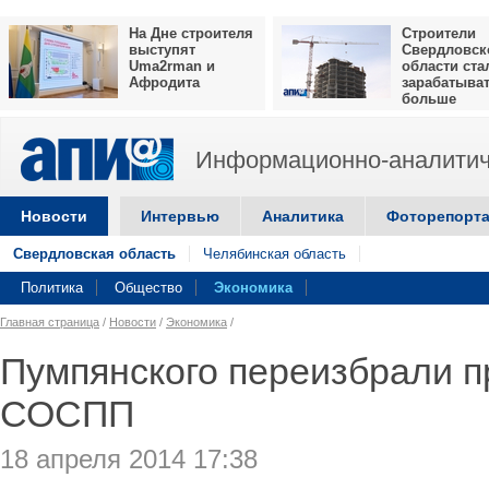
На Дне строителя
Строители
выступят
Свердловск
Uma2rman и
области ста
Афродита
зарабатыва
больше
Информационно-аналитич
Новости
Интервью
Аналитика
Фоторепорт
Свердловская область
Челябинская область
Политика
Общество
Экономика
Главная страница
/
Новости
/
Экономика
/
Пумпянского переизбрали 
СОСПП
18 апреля 2014 17:38