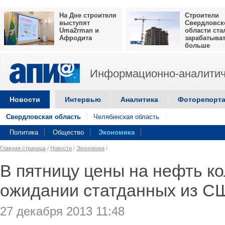
На Дне строителя
Строители
выступят
Свердловск
Uma2rman и
области ста
Афродита
зарабатыва
больше
Информационно-аналитич
Новости
Интервью
Аналитика
Фоторепорт
Свердловская область
Челябинская область
Политика
Общество
Экономика
Главная страница
/
Новости
/
Экономика
/
В пятницу цены на нефть к
ожидании статданных из С
27 декабря 2013 11:48