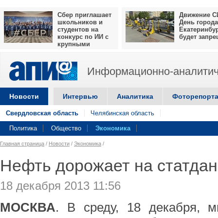
Сбер приглашает
Движение С
школьников и
День города
студентов на
Екатеринбу
конкурс по ИИ с
будет запр
крупными
призами
Информационно-аналитич
Новости
Интервью
Аналитика
Фоторепорт
Свердловская область
Челябинская область
Политика
Общество
Экономика
Главная страница
/
Новости
/
Экономика
/
Нефть дорожает на статда
18 декабря 2013 11:56
МОСКВА
. В среду, 18 декабря, 