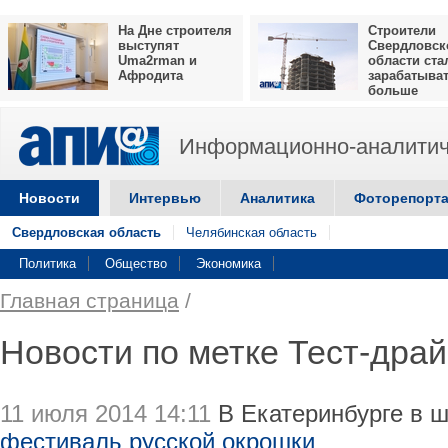
На Дне строителя
Строители
выступят
Свердловск
Uma2rman и
области ста
Афродита
зарабатыва
больше
Информационно-аналитич
Новости
Интервью
Аналитика
Фоторепорт
Свердловская область
Челябинская область
Политика
Общество
Экономика
Главная страница
/
Новости по метке Тест-драй
11 июля 2014 14:11
В Екатеринбурге в ш
фестиваль русской окрошки