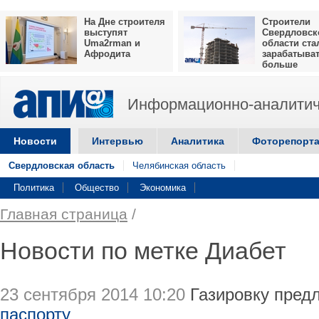
На Дне строителя
Строители
выступят
Свердловск
Uma2rman и
области ста
Афродита
зарабатыва
больше
Информационно-аналитич
Новости
Интервью
Аналитика
Фоторепорт
Свердловская область
Челябинская область
Политика
Общество
Экономика
Главная страница
/
Новости по метке Диабет
23 сентября 2014 10:20
Газировку пред
паспорту