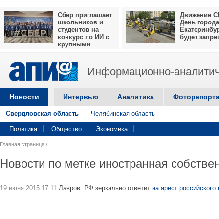
Сбер приглашает
Движение С
школьников и
День города
студентов на
Екатеринбу
конкурс по ИИ с
будет запр
крупными
призами
Информационно-аналитич
Новости
Интервью
Аналитика
Фоторепорт
Свердловская область
Челябинская область
Политика
Общество
Экономика
Главная страница
/
Новости по метке иностранная собстве
19 июня 2015 17:11
Лавров: РФ зеркально ответит
на арест российского