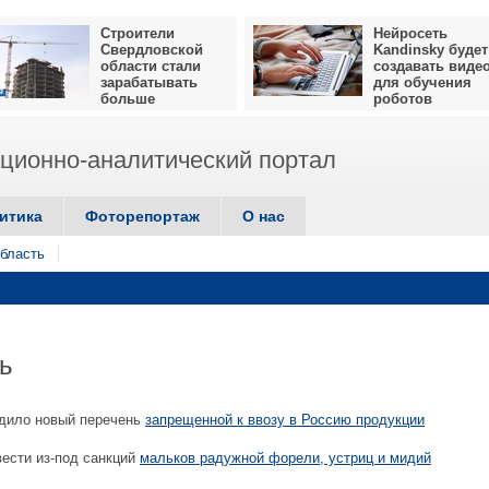
Строители
Нейросеть
Свердловской
Kandinsky будет
области стали
создавать виде
зарабатывать
для обучения
больше
роботов
ионно-аналитический портал
итика
Фоторепортаж
О нас
бласть
ь
дило новый перечень
запрещенной к ввозу в Россию продукции
ести из-под санкций
мальков радужной форели, устриц и мидий