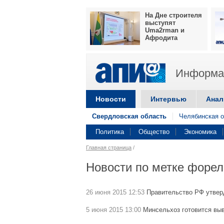
На Дне строителя
выступят
Uma2rman и
Афродита
Информац
Новости
Интервью
Анал
Свердловская область
Челябинская о
Политика
Общество
Экономика
Главная страница
/
Новости по метке форел
26 июня 2015 12:53
Правительство РФ утвер
5 июня 2015 13:00
Минсельхоз готовится выв