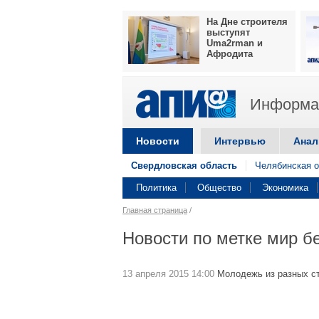
На Дне строителя
выступят
Uma2rman и
Афродита
Информац
Новости
Интервью
Анал
Свердловская область
Челябинская о
Политика
Общество
Экономика
Главная страница
/
Новости по метке мир б
13 апреля 2015 14:00
Молодежь из разных с