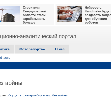
Строители
Нейросеть
Свердловской
Kandinsky будет
области стали
создавать виде
зарабатывать
для обучения
больше
роботов
ионно-аналитический портал
итика
Фоторепортаж
О нас
бласть
ез войны
тран
обсудит в Екатеринбурге мир без войны