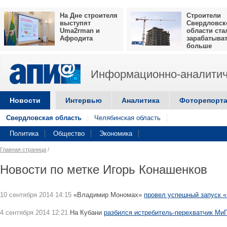
На Дне строителя
Строители
выступят
Свердловск
Uma2rman и
области ста
Афродита
зарабатыва
больше
Информационно-аналитич
Новости
Интервью
Аналитика
Фоторепорт
Свердловская область
Челябинская область
Политика
Общество
Экономика
Главная страница
/
Новости по метке Игорь Конашенков
10 сентября 2014 14:15
«Владимир Мономах»
провел успешный запуск 
4 сентября 2014 12:21
На Кубани
разбился истребитель-перехватчик МиГ