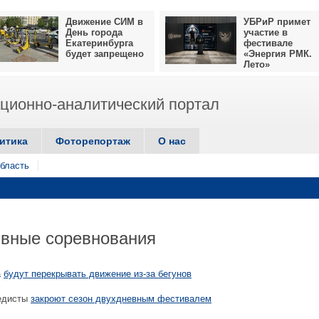
Движение СИМ в
УБРиР примет
День города
участие в
Екатеринбурга
фестивале
будет запрещено
«Энергия РМК.
Лето»
ионно-аналитический портал
итика
Фоторепортаж
О нас
бласть
ивные соревнования
а
будут перекрывать движение из-за бегунов
едисты
закроют сезон двухдневным фестивалем