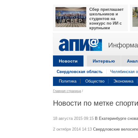
Сбер приглашает
школьников и
студентов на
конкурс по ИИ с
крупными
призами
Информац
Новости
Интервью
Анал
Свердловская область
Челябинская о
Политика
Общество
Экономика
Главная страница
/
Новости по метке спорт
18 августа 2015 09:15
В Екатеринбурге снов
2 октября 2014 14:13
Свердловские велосип