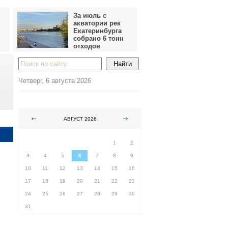
За июль с
акватории рек
Екатеринбурга
собрано 6 тонн
отходов
Четверг, 6 августа 2026
АВГУСТ 2026
ПН
ВТ
СР
ЧТ
ПТ
СБ
ВС
1
2
3
4
5
6
7
8
9
10
11
12
13
14
15
16
17
18
19
20
21
22
23
24
25
26
27
28
29
30
31