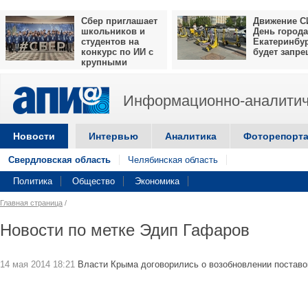
Сбер приглашает
Движение С
школьников и
День города
студентов на
Екатеринбу
конкурс по ИИ с
будет запр
крупными
призами
Информационно-аналитич
Новости
Интервью
Аналитика
Фоторепорт
Свердловская область
Челябинская область
Политика
Общество
Экономика
Главная страница
/
Новости по метке Эдип Гафаров
14 мая 2014 18:21
Власти Крыма договорились о возобновлении постав