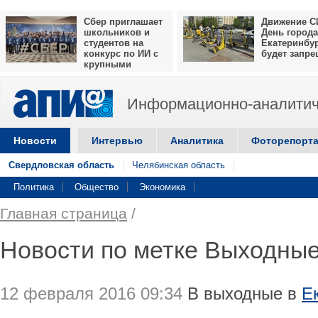
Сбер приглашает
Движение С
школьников и
День города
студентов на
Екатеринбу
конкурс по ИИ с
будет запр
крупными
призами
Информационно-аналитич
Новости
Интервью
Аналитика
Фоторепорт
Свердловская область
Челябинская область
Политика
Общество
Экономика
Главная страница
/
Новости по метке Выходны
12 февраля 2016 09:34
В выходные в
Е