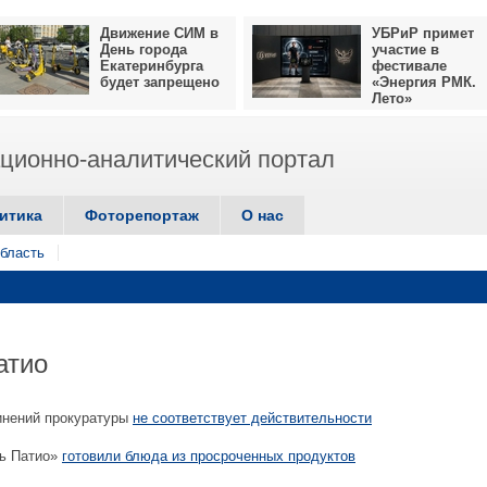
Движение СИМ в
УБРиР примет
День города
участие в
Екатеринбурга
фестивале
будет запрещено
«Энергия РМК.
Лето»
ионно-аналитический портал
итика
Фоторепортаж
О нас
бласть
атио
инений прокуратуры
не соответствует действительности
ль Патио»
готовили блюда из просроченных продуктов