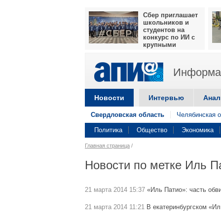
Сбер приглашает
школьников и
студентов на
конкурс по ИИ с
крупными
призами
Информац
Новости
Интервью
Анал
Свердловская область
Челябинская о
Политика
Общество
Экономика
Главная страница
/
Новости по метке Иль П
21 марта 2014 15:37
«Иль Патио»: часть обв
21 марта 2014 11:21
В екатеринбургском «И