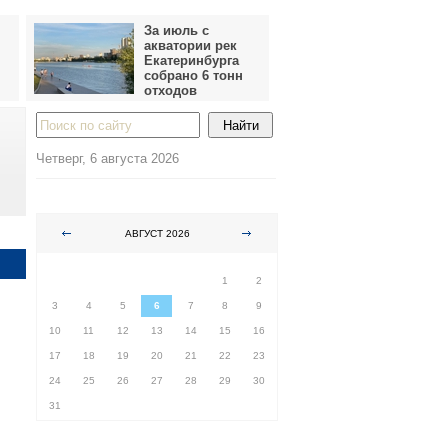
За июль с
акватории рек
Екатеринбурга
собрано 6 тонн
отходов
Четверг, 6 августа 2026
АВГУСТ 2026
ПН
ВТ
СР
ЧТ
ПТ
СБ
ВС
1
2
3
4
5
6
7
8
9
10
11
12
13
14
15
16
17
18
19
20
21
22
23
24
25
26
27
28
29
30
31