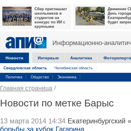
Сбер приглашает
Движение С
школьников и
День города
студентов на
Екатеринбу
конкурс по ИИ с
будет запр
крупными
призами
Информационно-аналитич
Новости
Интервью
Аналитика
Фоторепорт
Свердловская область
Челябинская область
Политика
Общество
Экономика
Главная страница
/
Новости по метке Барыс
13 марта 2014 14:34
Екатеринбургский 
борьбы за кубок Гагарина