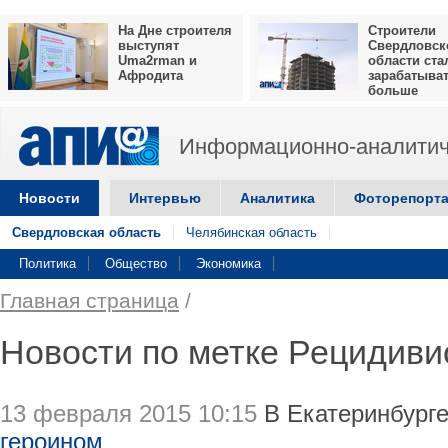
На Дне строителя
Строители
выступят
Свердловск
Uma2rman и
области ста
Афродита
зарабатыва
больше
Информационно-аналитич
Новости
Интервью
Аналитика
Фоторепорт
Свердловская область
Челябинская область
Политика
Общество
Экономика
Главная страница
/
Новости по метке Рецидиви
13 февраля 2015 10:15
В Екатеринбург
героином