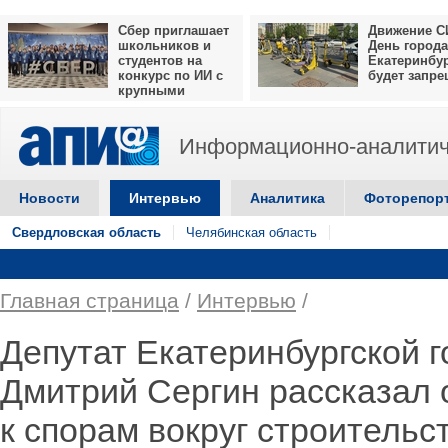
Сбер приглашает
Движение С
школьников и
День города
студентов на
Екатеринбу
конкурс по ИИ с
будет запр
крупными
призами
Информационно-аналитич
Новости
Интервью
Аналитика
Фоторепор
Свердловская область
Челябинская область
Главная страница
/
Интервью
/
Депутат Екатеринбургской 
Дмитрий Сергин рассказал 
к спорам вокруг строительс