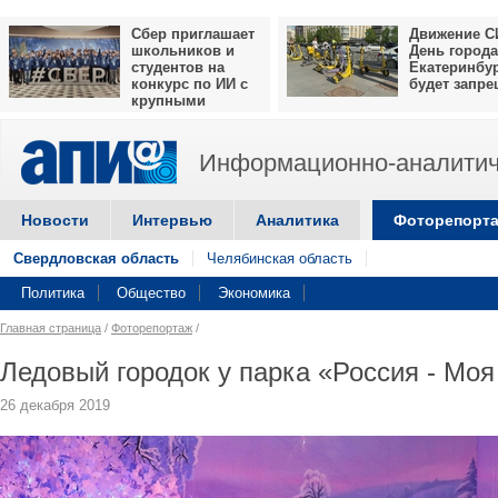
Сбер приглашает
Движение С
школьников и
День города
студентов на
Екатеринбу
конкурс по ИИ с
будет запр
крупными
призами
Информационно-аналитич
Новости
Интервью
Аналитика
Фоторепорт
Свердловская область
Челябинская область
Политика
Общество
Экономика
Главная страница
/
Фоторепортаж
/
Ледовый городок у парка «Россия - Моя
26 декабря 2019