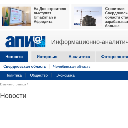
На Дне строителя
Строители
выступят
Свердловск
Uma2rman и
области ста
Афродита
зарабатыва
больше
Информационно-аналитич
Новости
Интервью
Аналитика
Фоторепорт
Свердловская область
Челябинская область
Политика
Общество
Экономика
Главная страница
/
Новости