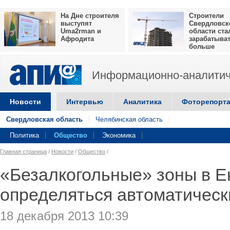
На Дне строителя
Строители
выступят
Свердловск
Uma2rman и
области ста
Афродита
зарабатыва
больше
Информационно-аналитич
Новости
Интервью
Аналитика
Фоторепорт
Свердловская область
Челябинская область
Политика
Общество
Экономика
Главная страница
/
Новости
/
Общество
/
«Безалкогольные» зоны в Е
определяться автоматическ
18 декабря 2013 10:39