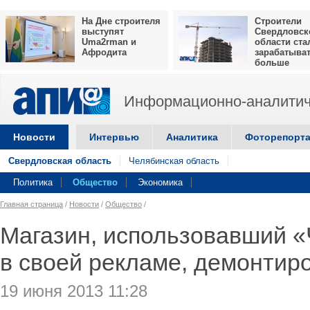
На Дне строителя
Строители
выступят
Свердловск
Uma2rman и
области ста
Афродита
зарабатыва
больше
Информационно-аналитич
Новости
Интервью
Аналитика
Фоторепорт
Свердловская область
Челябинская область
Политика
Общество
Экономика
Главная страница
/
Новости
/
Общество
/
Магазин, использовавший 
в своей рекламе, демонтир
19 июня 2013 11:28